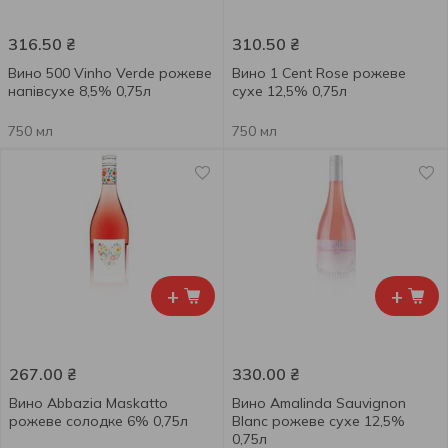
316.50
₴
310.50
₴
Вино 500 Vinho Verde рожеве
Вино 1 Cent Rose рожеве
напівсухе 8,5% 0,75л
сухе 12,5% 0,75л
750 мл
750 мл
+
+
267.00
₴
330.00
₴
Вино Abbazia Maskatto
Вино Amalinda Sauvignon
рожеве солодке 6% 0,75л
Blanc рожеве cухе 12,5%
0,75л