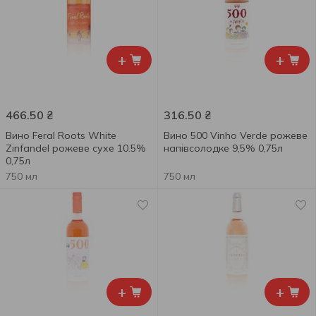
+
+
466.50
₴
316.50
₴
Вино Feral Roots White
Вино 500 Vinho Verde рожеве
Zinfandel рожеве сухе 10.5%
напівсолодке 9,5% 0,75л
0,75л
750 мл
750 мл
+
+