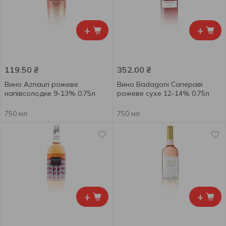
+
+
119.50
₴
352.00
₴
Вино Aznauri рожеве
Вино Badagoni Сапераві
напівсолодке 9-13% 0,75л
рожеве сухе 12-14% 0,75л
750 мл
750 мл
+
+