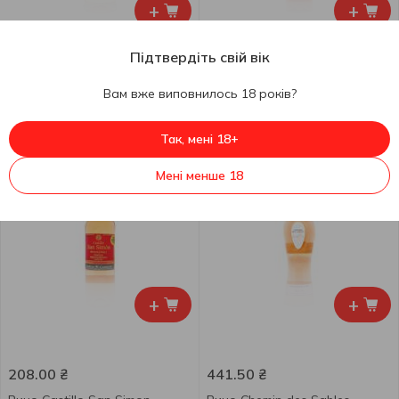
+
+
Підтвердіть свій вік
360.00
₴
435.00
₴
285.50
₴
до 30.08
Вам вже виповнилось 18 років?
Вино Canti Pinot Grigio
Вино Casa Santos Lima
рожеве напівсухе 12% 0,75л
Azulejo Rose рожеве сухе
9,5% 0,75л
Так, мені 18+
750 мл
750 мл
Мені менше 18
+
+
208.00
₴
441.50
₴