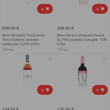
+
+
599.50
₴
299.00
₴
Вино Montalto Passivento
Вино Berton Vineyard Sweet
Terre Siciliane рожеве
As Pink рожеве солодке 7,5%
напівсухе 12,5% 0,75л
0,75л
750 мл
750 мл
+
+
234.50
₴
130.00
₴