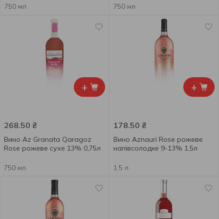
750 мл
750 мл
+
+
268.50
₴
178.50
₴
Вино Az Granata Qaragoz
Вино Aznauri Rose рожеве
Rose рожеве сухе 13% 0,75л
напівсолодке 9-13% 1,5л
750 мл
1.5 л