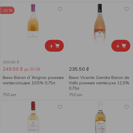
-21 %
+
+
315.00
₴
249.50
₴
235.50
₴
до 30.08
Вино Baron d`Arignac рожеве
Вино Vicente Gandia Baron de
напівсолодке 10,5% 0,75л
Valls рожеве напівсухе 11,5%
0,75л
750 мл
750 мл