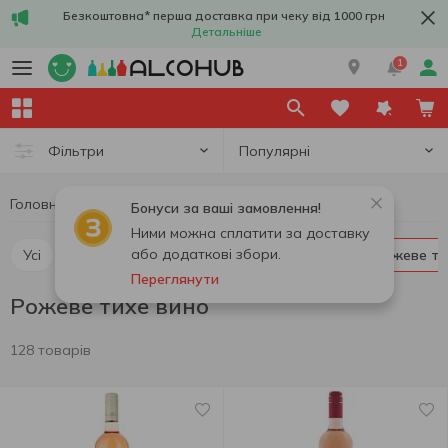
Безкоштовна* перша доставка при чеку від 1000 грн
Детальніше
1
Популярні
Фільтри
Головна
Вино
Тихе вино
Рожеве тихе вино
Бонуси за ваші замовлення!
Ними можна сплатити за доставку
або додаткові збори.
Усі
Червоне тихе вино
Біле тихе вино
Рожеве т
Переглянути
Рожеве тихе вино
128 товарів