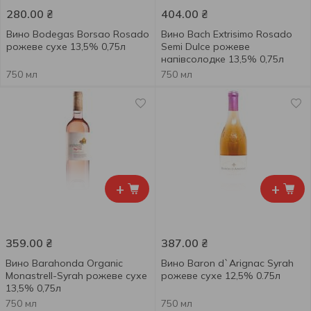
280.00
₴
404.00
₴
Вино Bodegas Borsao Rosado
Вино Bach Extrisimo Rosado
рожеве сухе 13,5% 0,75л
Semi Dulce рожеве
напівсолодке 13,5% 0,75л
750 мл
750 мл
+
+
359.00
₴
387.00
₴
Вино Barahonda Organic
Вино Baron d`Arignac Syrah
Monastrell-Syrah рожеве сухе
рожеве сухе 12,5% 0.75л
13,5% 0,75л
750 мл
750 мл