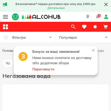
Безкоштовна* перша доставка при чеку від 1000 грн
Детальніше
1
Популярні
Фільтри
Головна
Напої
Мінеральна вода
Негазована вода
Бонуси за ваші замовлення!
Ними можна сплатити за доставку
або додаткові збори.
Усі
Газована вода
Негазована вода
Переглянути
Негазована вода