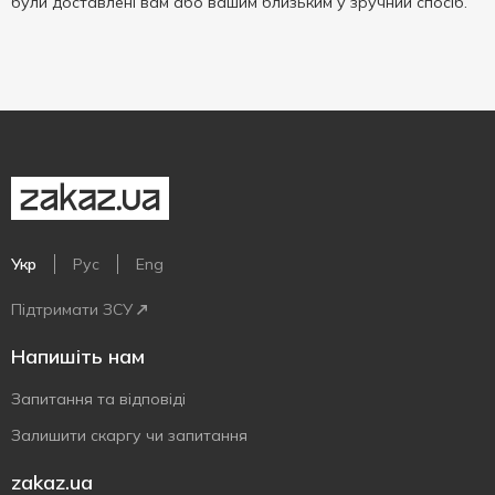
були доставлені вам або вашим близьким у зручний спосіб.
Укр
Рус
Eng
Підтримати ЗСУ
Напишіть нам
Запитання та відповіді
Залишити скаргу чи запитання
zakaz.ua